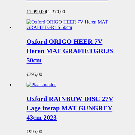
Oorspronkelijke
Huidige
€
1.999,00
€
2.370,00
prijs
prijs
was:
is:
€2.370,00.
€1.999,00.
Oxford ORIGO HEER 7V
Heren MAT GRAFIETGRIJS
50cm
€
795,00
Oxford RAINBOW DISC 27V
Lage instap MAT GUNGREY
43cm 2023
€
995,00