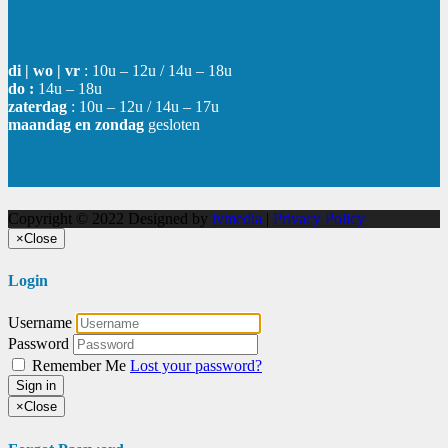
Openingsuren
di | wo | vr
: 10u – 12u / 14u – 18u
do :
14u – 18u
zaterdag
: 10u – 12u / 14u – 17u
maandag en zondag
gesloten
Rijd met ons mee
Copyright © 2022 Designed by
ivmedia
|
Privacy Policy
×
Close
Login
Username
Password
Remember Me
Lost your password?
Sign in
×
Close