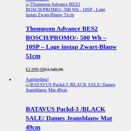
Thompson Advance BES2
BOSCH/PROMO/- 500 Wh –
10SP – Lage instap Zwart-Blauw
51cm
Oorspronkelijke
Huidige
€
2.999,00
€
3.349,00
prijs
prijs
Aanbieding!
was:
is:
€3.349,00.
€2.999,00.
BATAVUS Packd-3 /BLACK
SALE/ Dames Jeansblauw Mat
49cm