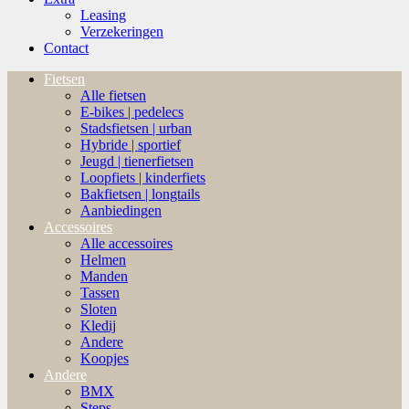
Leasing
Verzekeringen
Contact
Fietsen
Alle fietsen
E-bikes | pedelecs
Stadsfietsen | urban
Hybride | sportief
Jeugd | tienerfietsen
Loopfiets | kinderfiets
Bakfietsen | longtails
Aanbiedingen
Accessoires
Alle accessoires
Helmen
Manden
Tassen
Sloten
Kledij
Andere
Koopjes
Andere
BMX
Steps