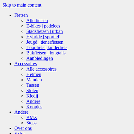
Skip to main content
Fietsen
Alle fietsen
E-bikes | pedelecs
Stadsfietsen | urban
Hybride | sportief
Jeugd | tienerfietsen
Loopfiets | kinderfiets
Bakfietsen | longtails
Aanbiedingen
Accessoires
Alle accessoires
Helmen
Manden
Tassen
Sloten
Kledij
Andere
Koopjes
Andere
BMX
Steps
Over ons
Extra