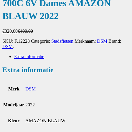
700C 6V Dames AMAZON
BLAUW 2022
Oorspronkelijke
Huidige
€
320,00
€
400,00
prijs
prijs
SKU:
F.12228
Categorie:
Stadsfietsen
Merknaam:
DSM
Brand:
was:
is:
DSM
.
€400,00.
€320,00.
Extra informatie
Extra informatie
Merk
DSM
Modeljaar
2022
Kleur
AMAZON BLAUW