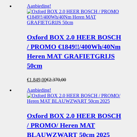
Aanbieding!
Oxford BOX 2.0 HEER BOSCH
/ PROMO €1849!!/400Wh/40Nm
Heren MAT GRAFIETGRIJS
50cm
Oorspronkelijke
Huidige
€
1.849,00
€
2.370,00
prijs
prijs
Aanbieding!
was:
is:
€2.370,00.
€1.849,00.
Oxford BOX 2.0 HEER BOSCH
/ PROMO/ Heren MAT
BLAUWZWART 50cm 2025