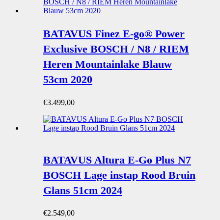
€835,00.
€795,00.
BATAVUS Finez E-go® Power
Exclusive BOSCH / N8 / RIEM
Heren Mountainlake Blauw
53cm 2020
€
3.499,00
BATAVUS Altura E-Go Plus N7
BOSCH Lage instap Rood Bruin
Glans 51cm 2024
€
2.549,00