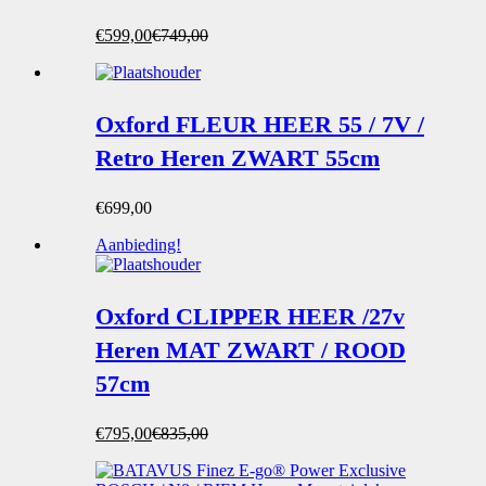
Oorspronkelijke
Huidige
€
599,00
€
749,00
prijs
prijs
was:
is:
€749,00.
€599,00.
Oxford FLEUR HEER 55 / 7V /
Retro Heren ZWART 55cm
€
699,00
Aanbieding!
Oxford CLIPPER HEER /27v
Heren MAT ZWART / ROOD
57cm
Oorspronkelijke
Huidige
€
795,00
€
835,00
prijs
prijs
was:
is: