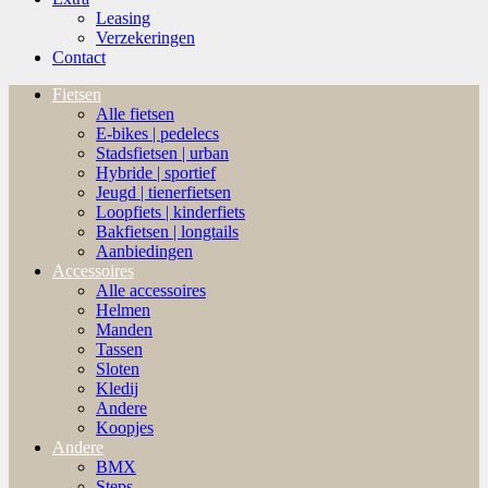
Leasing
Verzekeringen
Contact
Fietsen
Alle fietsen
E-bikes | pedelecs
Stadsfietsen | urban
Hybride | sportief
Jeugd | tienerfietsen
Loopfiets | kinderfiets
Bakfietsen | longtails
Aanbiedingen
Accessoires
Alle accessoires
Helmen
Manden
Tassen
Sloten
Kledij
Andere
Koopjes
Andere
BMX
Steps