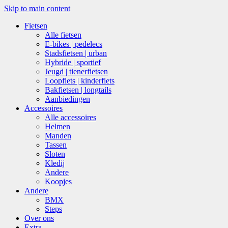
Skip to main content
Fietsen
Alle fietsen
E-bikes | pedelecs
Stadsfietsen | urban
Hybride | sportief
Jeugd | tienerfietsen
Loopfiets | kinderfiets
Bakfietsen | longtails
Aanbiedingen
Accessoires
Alle accessoires
Helmen
Manden
Tassen
Sloten
Kledij
Andere
Koopjes
Andere
BMX
Steps
Over ons
Extra