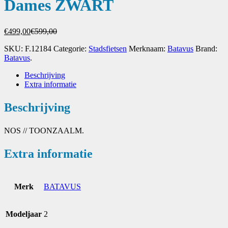
Dames ZWART
Oorspronkelijke
Huidige
€
499,00
€
599,00
prijs
prijs
SKU:
F.12184
Categorie:
Stadsfietsen
Merknaam:
Batavus
Brand:
was:
is:
Batavus
.
€599,00.
€499,00.
Beschrijving
Extra informatie
Beschrijving
NOS // TOONZAALM.
Extra informatie
Merk
BATAVUS
Modeljaar
2