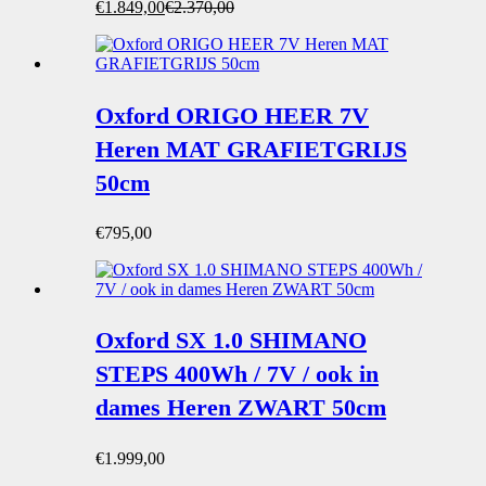
Oorspronkelijke
Huidige
€
1.849,00
€
2.370,00
prijs
prijs
was:
is:
€2.370,00.
€1.849,00.
Oxford ORIGO HEER 7V
Heren MAT GRAFIETGRIJS
50cm
€
795,00
Oxford SX 1.0 SHIMANO
STEPS 400Wh / 7V / ook in
dames Heren ZWART 50cm
€
1.999,00