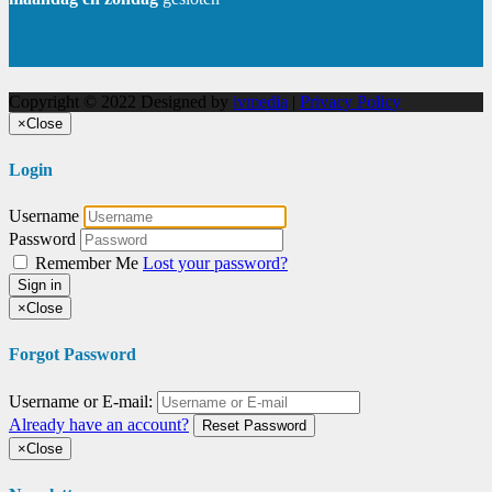
Rijd met ons mee
Copyright © 2022 Designed by
ivmedia
|
Privacy Policy
×
Close
Login
Username
Password
Remember Me
Lost your password?
Sign in
×
Close
Forgot Password
Username or E-mail:
Already have an account?
Reset Password
×
Close