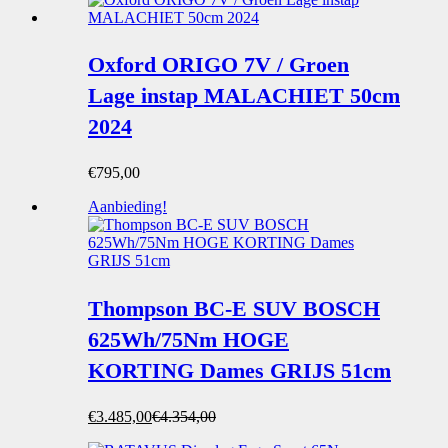
Oxford ORIGO 7V / Groen
Lage instap MALACHIET 50cm
2024
€
795,00
Aanbieding!
Thompson BC-E SUV BOSCH
625Wh/75Nm HOGE
KORTING Dames GRIJS 51cm
Oorspronkelijke
Huidige
€
3.485,00
€
4.354,00
prijs
prijs