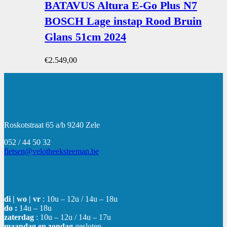
BATAVUS Altura E-Go Plus N7
BOSCH Lage instap Rood Bruin
Glans 51cm 2024
€
2.549,00
Velotheek Steeman
Roskotstraat 65 a/b 9240 Zele
052 / 44 50 32
fietsen@velotheeksteeman.be
Openingsuren
di | wo | vr
: 10u – 12u / 14u – 18u
do :
14u – 18u
zaterdag
: 10u – 12u / 14u – 17u
maandag en zondag
gesloten