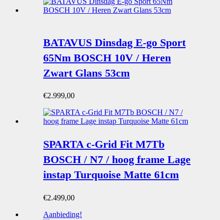
was:
is:
€4.354,00.
€3.485,00.
BATAVUS Dinsdag E-go Sport
65Nm BOSCH 10V / Heren
Zwart Glans 53cm
€
2.999,00
SPARTA c-Grid Fit M7Tb
BOSCH / N7 / hoog frame Lage
instap Turquoise Matte 61cm
€
2.499,00
Aanbieding!