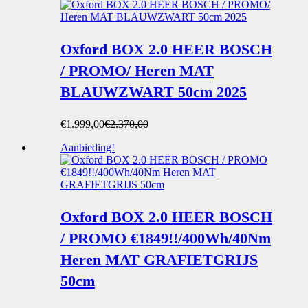
Oxford BOX 2.0 HEER BOSCH
/ PROMO/ Heren MAT
BLAUWZWART 50cm 2025
Oorspronkelijke
Huidige
€
1.999,00
€
2.370,00
prijs
prijs
Aanbieding!
was:
is:
€2.370,00.
€1.999,00.
Oxford BOX 2.0 HEER BOSCH
/ PROMO €1849!!/400Wh/40Nm
Heren MAT GRAFIETGRIJS
50cm